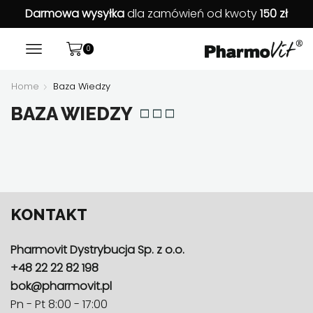
Darmowa wysyłka
dla zamówień od kwoty
150 zł
0
Home
Baza Wiedzy
BAZA WIEDZY
KONTAKT
Pharmovit Dystrybucja Sp. z o.o.
+48 22 22 82 198
bok@pharmovit.pl
Pn - Pt 8:00 - 17:00