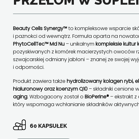
PRZEŁOM W SUPLE
Beauty Cells Synergy™
to kompleksowe wsparcie skó
i paznokci od wewnątrz. Formuła oparta na nowator
PhytoCellTec™ Md Nu
– unikalnym
kompleksie kultu
pozyskiwanych z komórek macierzystych owoców rz
szwajcarskiej odmiany jabłoni – znanej ze swojej wy
i odporności.
Produkt zawiera także
hydrolizowany kolagen rybi, e
hialuronowy oraz koenzym Q10
– składniki cenione 
aging
. Wzbogacony został o
BioPerine®
– ekstrakt z
który wspomaga wchłanianie składników aktywnych
60 KAPSUŁEK