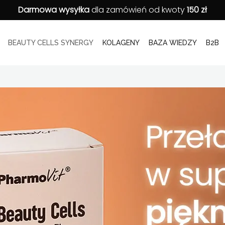
Darmowa wysyłka
dla zamówień od kwoty
150 zł
BEAUTY CELLS SYNERGY
KOLAGENY
BAZA WIEDZY
B2B