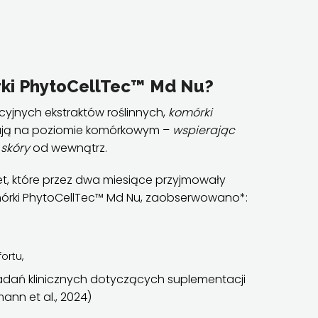
rki PhytoCellTec™ Md Nu?
cyjnych ekstraktów roślinnych,
komórki
ają na poziomie komórkowym –
wspierając
skóry
od wewnątrz.
t, które przez dwa miesiące przyjmowały
órki PhytoCellTec™ Md Nu, zaobserwowano*:
ortu,
dań klinicznych dotyczących suplementacji
nn et al., 2024)