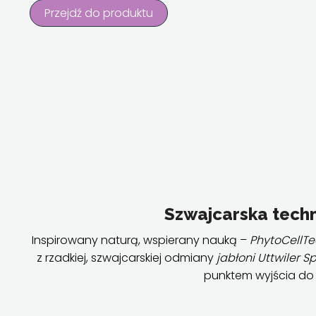
Przejdź do produktu
Szwajcarska tech
Inspirowany naturą, wspierany nauką –
PhytoCellT
z rzadkiej, szwajcarskiej odmiany
jabłoni Uttwiler S
punktem wyjścia do