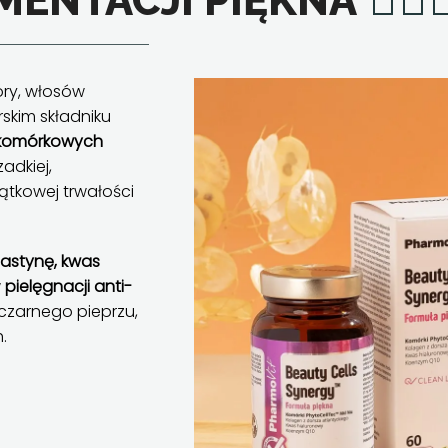
MENTACJI PIĘKNA
ry, włosów
skim składniku
r komórkowych
adkiej,
jątkowej trwałości
lastynę, kwas
w
pielęgnacji anti-
 czarnego pieprzu,
.