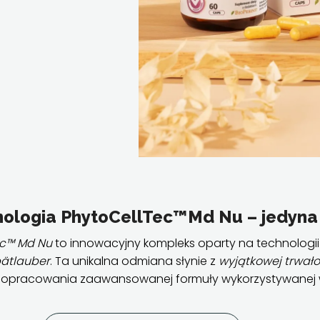
nologia PhytoCellTec™Md Nu – jedyna 
ec™ Md Nu
to innowacyjny kompleks oparty na technologi
pätlauber
. Ta unikalna odmiana słynie z
wyjątkowej trwało
 opracowania zaawansowanej formuły wykorzystywanej 