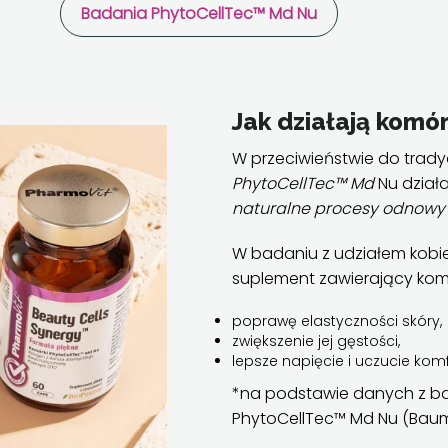
Badania PhytoCellTec™ Md Nu
Jak działają komó
W przeciwieństwie do trady
PhytoCellTec™ Md
Nu dział
naturalne procesy odnowy 
W badaniu z udziałem kobie
suplement zawierający kom
poprawę elastyczności skóry,
zwiększenie jej gęstości,
lepsze napięcie i uczucie komf
*na podstawie danych z ba
PhytoCellTec™ Md Nu (Bauma