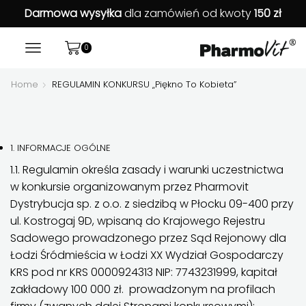
Darmowa wysyłka
dla zamówień od kwoty
150 zł
0
Home
REGULAMIN KONKURSU „Piękno To Kobieta”
1. INFORMACJE OGÓLNE
1.1. Regulamin określa zasady i warunki uczestnictwa
w konkursie organizowanym przez Pharmovit
Dystrybucja sp. z o.o. z siedzibą w Płocku 09-400 przy
ul. Kostrogaj 9D, wpisaną do Krajowego Rejestru
Sadowego prowadzonego przez Sąd Rejonowy dla
Łodzi Śródmieścia w Łodzi XX Wydział Gospodarczy
KRS pod nr KRS 0000924313 NIP: 7743231999, kapitał
zakładowy 100 000 zł. prowadzonym na profilach