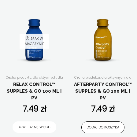
BRAK W
MAGAZYNIE
Cecha produktu
,
dla aktywnych
,
dla
Cecha produktu
,
dla aktywnych
,
dla
kobiet
,
Dla kogo
,
dla mężczyzn
,
dla
kobiet
,
Dla kogo
,
dla mężczyzn
,
dla
RELAX CONTROL™
AFTERPARTY CONTROL™
seniora
,
dla wegan
,
dla wegetarian
,
seniora
,
dla wegan
,
dla wegetarian
,
SUPPLES & GO 100 ML |
SUPPLES & GO 100 ML |
ekstrakty roślinne
,
Forma
ekstrakty roślinne
,
energia i
suplementu
,
Funkcjonalność
,
Nasze
witalność
,
Forma suplementu
,
PV
PV
linie
,
Płyny
,
relaks
,
Składniki aktywne
,
Funkcjonalność
,
Nasze linie
,
Płyny
,
suplementy diety w płynie
,
witaminy
Składniki aktywne
,
suplementy diety
7.49
zł
7.49
zł
i minerały
,
Wszystkie produkty
w płynie
,
układ trawienny
,
witaminy i
minerały
,
Wszystkie produkty
DOWIEDZ SIĘ WIĘCEJ
DODAJ DO KOSZYKA