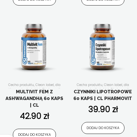
Cecha produktu
,
Clean label
,
dla
Cecha produktu
,
Clean label
,
dla
aktywnych
,
dla kobiet
,
Dla kogo
,
dla
aktywnych
,
dla kobiet
,
Dla kogo
,
dla
MULTIVIT FEM Z
CZYNNIKI LIPOTROPOWE
seniora
,
dla wegan
,
dla wegetarian
,
mężczyzn
,
dla seniora
,
dla wegan
,
ASHWAGANDHĄ 60 KAPS
60 KAPS | CL PHARMOVIT
ekstrakty roślinne
,
Forma
dla wegetarian
,
Forma suplementu
,
suplementu
,
Funkcjonalność
,
Nasze
Funkcjonalność
,
kontrola wagi
,
Nasze
| CL
39.90
zł
linie
,
Nowości
,
Składniki aktywne
,
linie
,
Nowości
,
Składniki aktywne
,
suplementy diety w
suplementy diety w
42.90
zł
kapsułkach/tabletkach
,
układ
kapsułkach/tabletkach
,
witaminy i
odpornościowy
,
witaminy i minerały
,
minerały
,
Wszystkie produkty
Wszystkie produkty
DODAJ DO KOSZYKA
DODAJ DO KOSZYKA