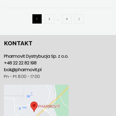
…
1
2
4
KONTAKT
Pharmovit Dystrybucja Sp. z o.o.
+48 22 22 82 198
bok@pharmovit.pl
Pn - Pt 8:00 - 17:00