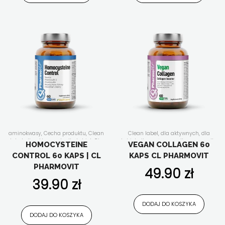
aminokwasy
,
Cecha produktu
,
Clean
Clean label
,
dla aktywnych
,
dla
label
,
dla aktywnych
,
dla kobiet
,
Dla
kobiet
,
dla mężczyzn
,
dla wegan
,
dla
HOMOCYSTEINE
VEGAN COLLAGEN 60
kogo
,
dla mężczyzn
,
dla seniora
,
dla
wegetarian
,
kolageny
,
kości, stawy,
CONTROL 60 KAPS | CL
KAPS CL PHARMOVIT
wegan
,
dla wegetarian
,
Forma
mięśnie
,
suplementy diety w proszku
,
suplementu
,
Funkcjonalność
,
Nasze
uroda i antyoksydacja
PHARMOVIT
49.90
zł
linie
,
Nowości
,
Składniki aktywne
,
suplementy diety w
39.90
zł
kapsułkach/tabletkach
,
układ
krążenia
,
Wszystkie produkty
DODAJ DO KOSZYKA
DODAJ DO KOSZYKA