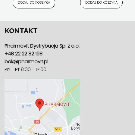
Wszystkie produkty
DODAJ DO KOSZYKA
DODAJ DO KOSZYKA
KONTAKT
Pharmovit Dystrybucja Sp. z o.o.
+48 22 22 82 198
bok@pharmovit.pl
Pn - Pt 8:00 - 17:00