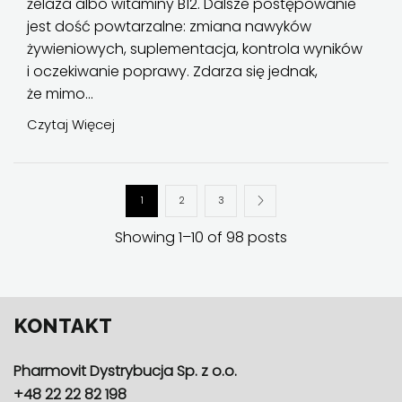
żelaza albo witaminy B12. Dalsze postępowanie
jest dość powtarzalne: zmiana nawyków
żywieniowych, suplementacja, kontrola wyników
i oczekiwanie poprawy. Zdarza się jednak,
że mimo...
Czytaj Więcej
1
2
3
Showing 1–10 of 98 posts
KONTAKT
Pharmovit Dystrybucja Sp. z o.o.
+48 22 22 82 198