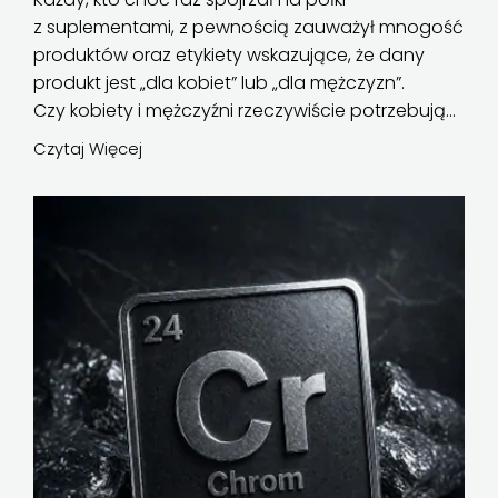
z suplementami, z pewnością zauważył mnogość
produktów oraz etykiety wskazujące, że dany
produkt jest „dla kobiet” lub „dla mężczyzn”.
Czy kobiety i mężczyźni rzeczywiście potrzebują...
Czytaj Więcej