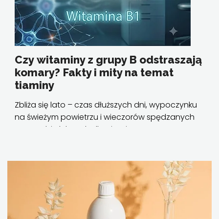
Czy witaminy z grupy B odstraszają
komary? Fakty i mity na temat
tiaminy
Zbliża się lato – czas dłuższych dni, wypoczynku
na świeżym powietrzu i wieczorów spędzanych
w ogrodzie lub na balkonie. Niestety, wraz
z ciepłymi miesiącami pojawiają się również
komary, które potrafią...