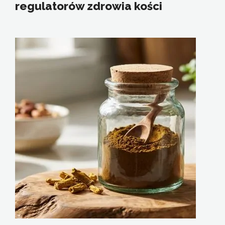
regulatorów zdrowia kości
W codziennym zgiełku i rutynie rzadko
zatrzymujemy się na chwilę, by pomyśleć o tym,
co naprawdę kształtuje nasze zdrowie. A jednak,
w mocy witamin kryje się klucz do początku
wszystkiego. Od momentu, gdy pierwszy oddech
wypełnia...