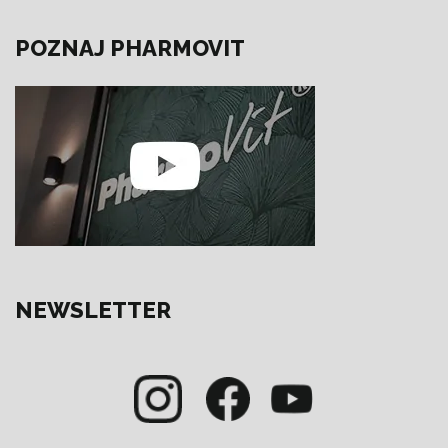
- kwas L-glutaminowy
- l-alanina
POZNAJ PHARMOVIT
- l-arginina
- kwas L-asparaginowy
- l-lizyna
- l-seryna
- l-leucyna
- l-fenyloalanina
- l-treonina
- l-hydroksylizyna
NEWSLETTER
- l-izoleucyna
- l-histydyna
- l-metionina
- l-tyrozyna