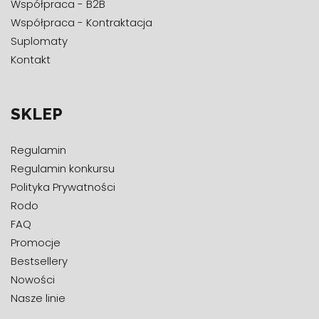
Współpraca - B2B
kola; witamina B6 (chlorowodorek pirydoksyny); miedź
(glukonian miedzi (II)); kwas hialuronowy (hialuronian
Współpraca - Kontraktacja
sodu); koenzym Q10; ekstrakt z ziela skrzypu polnego;
Suplomaty
biotyna (D-biotyna); witamina D (cholekalcyferol);
Kontakt
witamina B12 (metylokobalamina); kwas foliowy (kwas
pteroilomonoglutaminowy).
Selenium SeLECT® jest zastrzeżonym znakiem
towarowym firmy SABINSA.
SKLEP
Bez dodatku cukrów.
Zawiera naturalnie występujące cukry.
Regulamin
Autorska receptura Pharmovit®
Regulamin konkursu
Składniki w porcji dziennej
Polityka Prywatności
Rodo
Hydrolizowany kolagen wołowy
FAQ
w tym aminokwasy:
Promocje
- glicyna
Bestsellery
- l-prolina
Nowości
Nasze linie
- l-hydroksyprolina