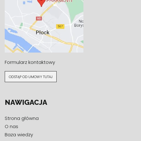
Przechowywać w temperaturze pokojowej, w suchym
miejscu, w sposób niedostępny dla małych dzieci.
Składniki:
Woda demineralizowana; zagęszczony sok
jabłkowy; mix koncentratów i przecierów z owoców:
ananasa, pomarańczy, mango, banana,
brzoskwini,
marakui, liczi, gujawy, opuncji, kiwi, limonki, papai;
hydrolizowany kolagen wołowy, w tym: glicyna, l-
prolina, l-hydroksyprolina, kwas L-glutaminowy, l-
alanina, l-arginina, kwas L-asparaginowy, l-lizyna, l-
Formularz kontaktowy
seryna, l-leucyna, lfenyloalanina, l-treonina, l-
hydroksylizyna, l-izoleucyna, l-histydyna, l-metionina, l-
tyrozyna; MSM (metylosulfonylometan); witamina C
ODSTĄP OD UMOWY TUTAJ
(kwas L-askorbinowy);
witamina A (β-karoten)
; cynk
(glukonian cynku); cholina (dwuwinian choliny); witamina
E (octan DL-alfa-tokoferylu); tiamina (monoazotan
NAWIGACJA
tiaminy); kwas pantotenowy (D-pantotenian
wapnia); ryboflawina (ryboflawina); niacyna (amid kwasu
nikotynowego); PABA (kwas paraaminobenzoesowy);
Strona główna
inozytol; substancje konserwujące: kwas sorbowy, kwas
benzoesowy; Selenium SeLECT
®
selen (L-
O nas
selenometionina); ekstrakt z pędów bambusa
Baza wiedzy
standaryzowany na 70% krzemionki; ekstrakt z ziela gotu