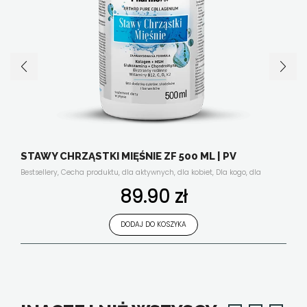
STAWY CHRZĄSTKI MIĘŚNIE ZF 500 ML | PV
Bestsellery
,
Cecha produktu
,
dla aktywnych
,
dla kobiet
,
Dla kogo
,
dla
mężczyzn
,
dla seniora
,
ekstrakty roślinne
,
energia i witalność
,
Forma
89.90
zł
suplementu
,
Funkcjonalność
,
kolageny
,
kości, stawy, mięśnie
,
Nasze linie
,
Płyny
,
Składniki aktywne
,
suplementy diety w płynie
,
układ krążenia
,
układ
odpornościowy
,
uroda i antyoksydacja
,
witaminy i minerały
,
Wszystkie
DODAJ DO KOSZYKA
produkty