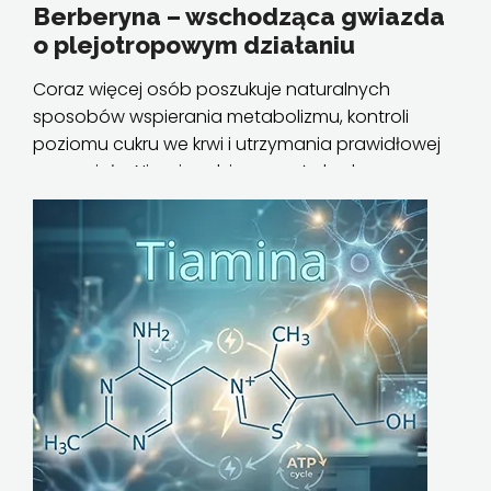
Berberyna – wschodząca gwiazda
o plejotropowym działaniu
Coraz więcej osób poszukuje naturalnych
sposobów wspierania metabolizmu, kontroli
poziomu cukru we krwi i utrzymania prawidłowej
masy ciała. Nic więc dziwnego, że berberyna
zyskała w ostatnich latach ogromną
popularność i coraz...