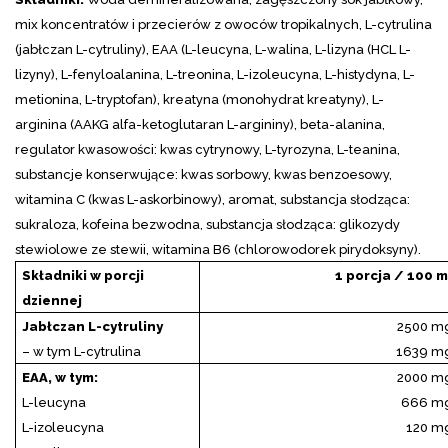
mix koncentratów i przecierów z owoców tropikalnych, L-cytrulina
(jabłczan L-cytruliny),
EAA (
L-leucyna, L-walina, L-lizyna (HCL L-
lizyny), L-fenyloalanina, L-treonina, L-izoleucyna, L-histydyna, L-
metionina, L-tryptofan
), kreatyna (monohydrat kreatyny), L-
arginina (AAKG alfa-ketoglutaran L-argininy), beta-alanina,
regulator kwasowości: kwas cytrynowy,
L-tyrozyna, L-teanina,
substancje konserwujące: kwas sorbowy, kwas benzoesowy,
witamina C (kwas L-askorbinowy), aromat, substancja słodząca:
sukraloza, kofeina bezwodna, substancja słodząca: glikozydy
stewiolowe ze stewii, witamina B6 (chlorowodorek pirydoksyny).
Składniki w porcji
1 porcja / 100 m
dziennej
Jabłczan L-cytruliny
2500 m
– w tym L-cytrulina
1639 m
EAA, w tym:
2000 m
L-leucyna
666 m
L-izoleucyna
120 m