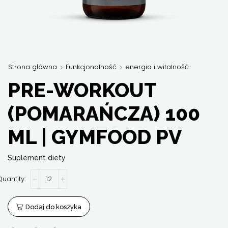
Strona główna
Funkcjonalność
energia i witalność
PRE-WORKOUT
(POMARAŃCZA) 100
ML | GYMFOOD PV
Suplement diety
ilość
Pre-
Workout
(pomarańcza)
Dodaj do koszyka
100
ml