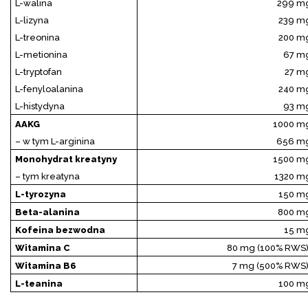
L-walina
299 m
L-lizyna
239 m
L-treonina
200 m
L-metionina
67 m
L-tryptofan
27 m
L-fenyloalanina
240 m
L-histydyna
93 m
AAKG
1000 m
– w tym L-arginina
656 m
Monohydrat kreatyny
1500 m
– tym kreatyna
1320 m
L-tyrozyna
150 m
Beta-alanina
800 m
Kofeina bezwodna
15 m
Witamina C
80 mg (100% RWS)
Witamina B6
7 mg (500% RWS)
L-teanina
100 m