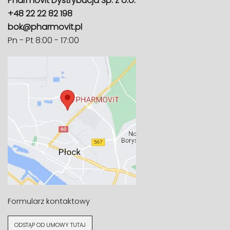
Pharmovit Dystrybucja Sp. z o.o.
+48 22 22 82 198
bok@pharmovit.pl
Pn - Pt 8:00 - 17:00
Formularz kontaktowy
ODSTĄP OD UMOWY TUTAJ