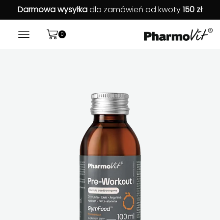
Darmowa wysyłka
dla zamówień od kwoty
150 zł
0