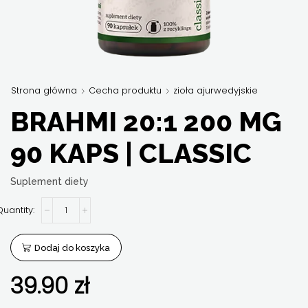
Strona główna
Cecha produktu
zioła ajurwedyjskie
BRAHMI 20:1 200 MG
90 KAPS | CLASSIC
Suplement diety
ilość
Brahmi
20:1
200
Dodaj do koszyka
mg
90
39.90
kaps
zł
|
Classic