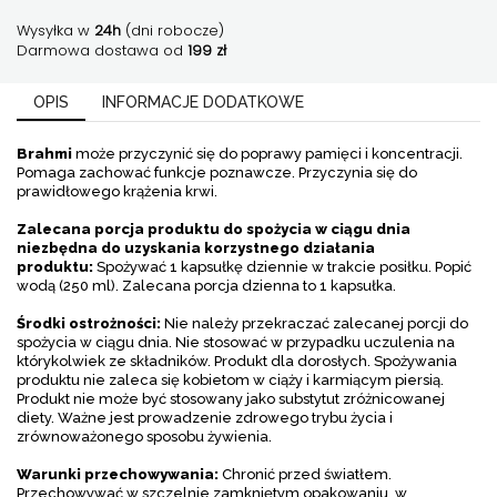
Wysyłka w
24h
(dni robocze)
Darmowa dostawa od
199 zł
OPIS
INFORMACJE DODATKOWE
Brahmi
może przyczynić się do poprawy pamięci i koncentracji.
Pomaga zachować funkcje poznawcze. Przyczynia się do
prawidłowego krążenia krwi.
Zalecana porcja produktu do spożycia w ciągu dnia
niezbędna do uzyskania korzystnego działania
produktu:
Spożywać 1 kapsułkę dziennie w trakcie posiłku. Popić
wodą (250 ml). Zalecana porcja dzienna to 1 kapsułka.
Środki ostrożności:
Nie należy przekraczać zalecanej porcji do
spożycia w ciągu dnia. Nie stosować w przypadku uczulenia na
którykolwiek ze składników. Produkt dla dorosłych. Spożywania
produktu nie zaleca się kobietom w ciąży i karmiącym piersią.
Produkt nie może być stosowany jako substytut zróżnicowanej
diety. Ważne jest prowadzenie zdrowego trybu życia i
zrównoważonego sposobu żywienia.
Warunki przechowywania:
Chronić przed światłem.
Przechowywać w szczelnie zamkniętym opakowaniu, w