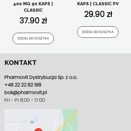
400 MG 90 KAPS |
KAPS | CLASSIC PV
roślinne
,
Forma suplementu
,
witalność
,
Forma suplementu
,
Funkcjonalność
,
kości, stawy, mięśnie
,
Funkcjonalność
,
Nasze linie
,
pamięć i
CLASSIC
29.90
zł
Nasze linie
,
Składniki aktywne
,
koncentracja
,
Składniki aktywne
,
stres
,
suplementy diety w
suplementy diety w
37.90
zł
kapsułkach/tabletkach
,
uroda i
kapsułkach/tabletkach
,
uroda i
antyoksydacja
,
Wszystkie produkty
antyoksydacja
,
witaminy i minerały
,
Wszystkie produkty
DODAJ DO KOSZYKA
DODAJ DO KOSZYKA
KONTAKT
Pharmovit Dystrybucja Sp. z o.o.
+48 22 22 82 198
bok@pharmovit.pl
Pn - Pt 8:00 - 17:00