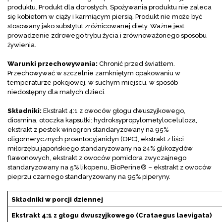
produktu. Produkt dla dorosłych. Spożywania produktu nie zaleca
się kobietom w ciąży i karmiącym piersią. Produkt nie może być
stosowany jako substytut zróżnicowanej diety. Ważne jest
prowadzenie zdrowego trybu życia i zrównoważonego sposobu
żywienia.
Warunki przechowywania:
Chronić przed światłem.
Przechowywać w szczelnie zamkniętym opakowaniu w
temperaturze pokojowej, w suchym miejscu, w sposób
niedostępny dla małych dzieci.
Składniki:
Ekstrakt 4:1 z owoców głogu dwuszyjkowego,
diosmina, otoczka kapsułki: hydroksypropylometyloceluloza,
ekstrakt z pestek winogron standaryzowany na 95%
oligomerycznych proantocyjanidyn (OPC), ekstrakt z liści
miłorzębu japońskiego standaryzowany na 24% glikozydów
flawonowych, ekstrakt z owoców pomidora zwyczajnego
standaryzowany na 5% likopenu, BioPerine® – ekstrakt z owoców
pieprzu czarnego standaryzowany na 95% piperyny.
Składniki w porcji dziennej
Ekstrakt 4:1 z głogu dwuszyjkowego (Crataegus laevigata)