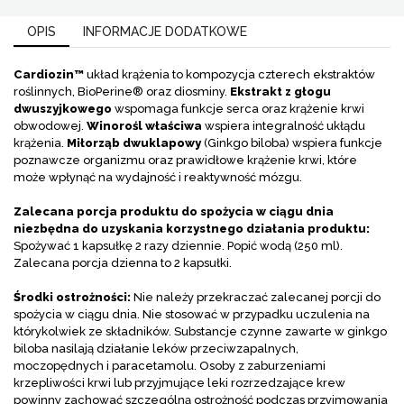
OPIS
INFORMACJE DODATKOWE
Cardiozin™
układ krążenia to kompozycja czterech ekstraktów
roślinnych, BioPerine® oraz diosminy.
Ekstrakt z głogu
dwuszyjkowego
wspomaga funkcje serca oraz krążenie krwi
obwodowej.
Winorośl właściwa
wspiera integralność ukłądu
krążenia.
Miłorząb dwuklapowy
(Ginkgo biloba) wspiera funkcje
poznawcze organizmu oraz prawidłowe krążenie krwi, które
może wpłynąć na wydajność i reaktywność mózgu.
Zalecana porcja produktu do spożycia w ciągu dnia
niezbędna do uzyskania korzystnego działania produktu:
Spożywać 1 kapsułkę 2 razy dziennie. Popić wodą (250 ml).
Zalecana porcja dzienna to 2 kapsułki.
Środki ostrożności:
Nie należy przekraczać zalecanej porcji do
spożycia w ciągu dnia. Nie stosować w przypadku uczulenia na
którykolwiek ze składników. Substancje czynne zawarte w ginkgo
biloba nasilają działanie leków przeciwzapalnych,
moczopędnych i paracetamolu. Osoby z zaburzeniami
krzepliwości krwi lub przyjmujące leki rozrzedzające krew
powinny zachować szczególną ostrożność podczas przyjmowania