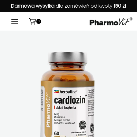
Darmowa wysyłka
dla zamówień od kwoty
150 zł
0