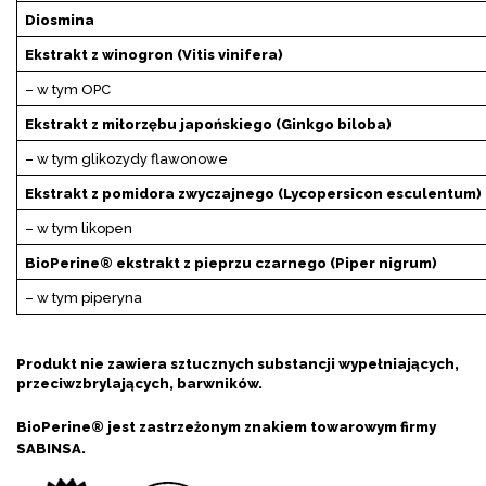
Diosmina
Ekstrakt z winogron (Vitis vinifera)
– w tym OPC
Ekstrakt z miłorzębu japońskiego (Ginkgo biloba)
– w tym glikozydy flawonowe
Ekstrakt z pomidora zwyczajnego (Lycopersicon esculentum)
– w tym likopen
BioPerine® ekstrakt z pieprzu czarnego (Piper nigrum)
– w tym piperyna
Produkt nie zawiera sztucznych substancji wypełniających,
przeciwzbrylających, barwników.
BioPerine® jest zastrzeżonym znakiem towarowym firmy
SABINSA.