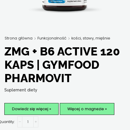
Strona główna
Funkcjonalność
kości, stawy, mięśnie
ZMG + B6 ACTIVE 120
KAPS | GYMFOOD
PHARMOVIT
Suplement diety
Dowiedz się więcej »
Więcej o magnezie »
ilość
ZMg
+