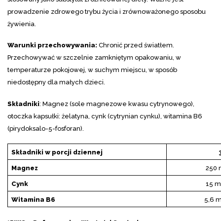
prowadzenie zdrowego trybu życia i zrównoważonego sposobu
żywienia.
Warunki przechowywania:
Chronić przed światłem.
Przechowywać w szczelnie zamkniętym opakowaniu, w
temperaturze pokojowej, w suchym miejscu, w sposób
niedostępny dla małych dzieci.
Składniki
:
Magnez (sole magnezowe kwasu cytrynowego),
otoczka kapsułki: żelatyna, cynk (cytrynian cynku), witamina B6
(pirydoksalo-5-fosforan).
Składniki w porcji dziennej
Magnez
250 
Cynk
15 m
Witamina B6
5,6 