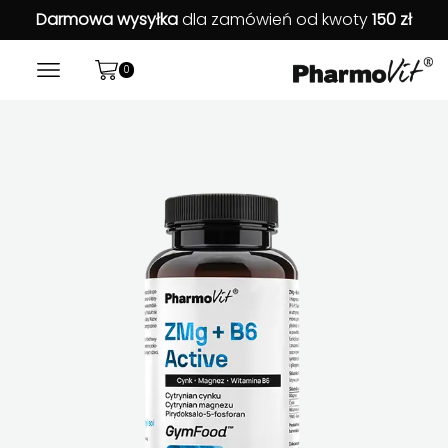
Darmowa wysyłka
dla zamówień od kwoty
150 zł
0