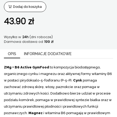
B6
Dodaj do koszyka
Active
120
43.90
kaps
zł
|
GymFood
Pharmovit
Wysyłka w
24h
(dni robocze)
Darmowa dostawa od
199 zł
OPIS
INFORMACJE DODATKOWE
ZMg + B6 Active GymFood
to kompozycja biodostępnego,
organicznego cynku i magnezu oraz aktywnej formy witaminy B6
w postaci pirydoksalo-5-fosforanu (P-5-P).
Cynk
pomaga
zachować zdrową skórę, włosy, paznokcie oraz pomaga w
utrzymaniu zdrowych kości. Dodatkowo bierze udział w procesie
podziału komórek, pomaga w prawidłowej syntezie białka oraz w
utrzymaniu prawidłowej płodności i prawidłowych funkcji
poznawczych.
Magnez
i witamina B6 pomagają w prawidłowym