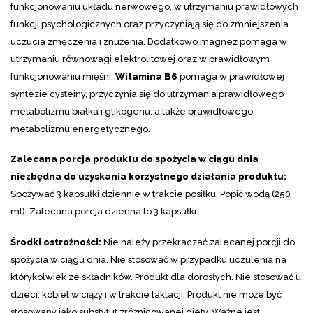
funkcjonowaniu układu nerwowego, w utrzymaniu prawidłowych
funkcji psychologicznych oraz przyczyniają się do zmniejszenia
uczucia zmęczenia i znużenia. Dodatkowo magnez pomaga w
utrzymaniu równowagi elektrolitowej oraz w prawidłowym
funkcjonowaniu mięśni.
Witamina B6
pomaga w prawidłowej
syntezie cysteiny, przyczynia się do utrzymania prawidłowego
metabolizmu białka i glikogenu, a także prawidłowego
metabolizmu energetycznego.
Zalecana porcja produktu do spożycia w ciągu dnia
niezbędna do uzyskania korzystnego działania produktu:
Spożywać 3 kapsułki dziennie w trakcie posiłku.
Popić wodą (250
ml). Zalecana porcja dzienna to 3 kapsułki.
Środki ostrożności:
Nie należy przekraczać zalecanej porcji do
spożycia w ciągu dnia. Nie stosować w przypadku uczulenia na
którykolwiek ze składników. Produkt dla dorosłych. Nie stosować u
dzieci, kobiet w ciąży i w trakcie laktacji. Produkt nie może być
stosowany jako substytut zróżnicowanej diety. Ważne jest