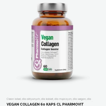
Clean label
,
dla aktywnych
,
dla kobiet
,
dla mężczyzn
,
dla wegan
,
dla
wegetarian
,
kolageny
,
kości, stawy, mięśnie
,
suplementy diety w proszku
,
VEGAN COLLAGEN 60 KAPS CL PHARMOVIT