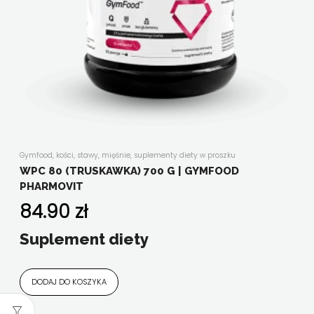
Gymfood
,
kości, stawy, mięśnie
,
suplementy diety w proszku
WPC 80 (TRUSKAWKA) 700 G | GYMFOOD
PHARMOVIT
84.90
zł
Suplement diety
DODAJ DO KOSZYKA