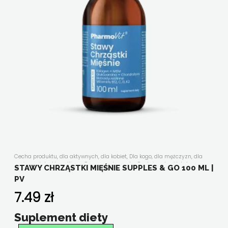
Cecha produktu
,
dla aktywnych
,
dla kobiet
,
Dla kogo
,
dla mężczyzn
,
dla
seniora
,
ekstrakty roślinne
,
Forma suplementu
,
Funkcjonalność
,
kolageny
,
STAWY CHRZĄSTKI MIĘŚNIE SUPPLES & GO 100 ML |
kości, stawy, mięśnie
,
Nasze linie
,
Płyny
,
Składniki aktywne
,
suplementy diety
PV
w płynie
,
witaminy i minerały
,
Wszystkie produkty
7.49
zł
Suplement diety