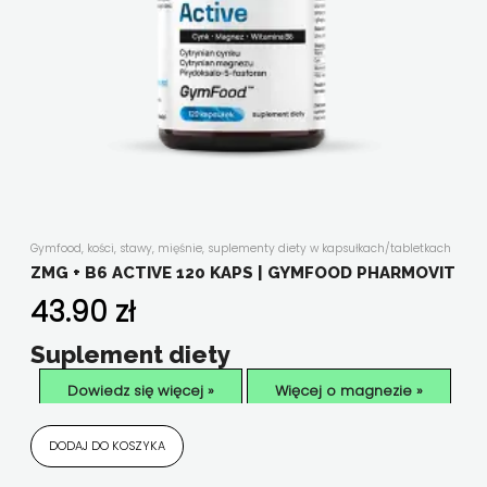
Gymfood
,
kości, stawy, mięśnie
,
suplementy diety w kapsułkach/tabletkach
ZMG + B6 ACTIVE 120 KAPS | GYMFOOD PHARMOVIT
43.90
zł
Suplement diety
Dowiedz się więcej »
Więcej o magnezie »
DODAJ DO KOSZYKA