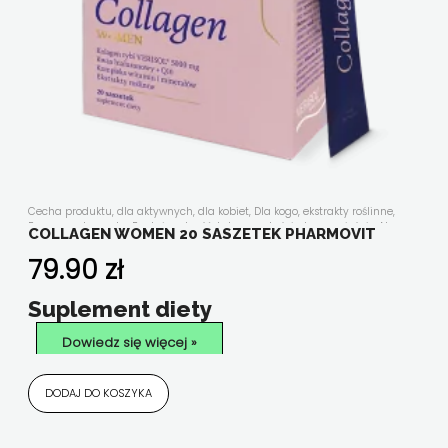
Cecha produktu
,
dla aktywnych
,
dla kobiet
,
Dla kogo
,
ekstrakty roślinne
,
Forma suplementu
,
Funkcjonalność
,
kolageny
,
kości, stawy, mięśnie
,
Nasze
COLLAGEN WOMEN 20 SASZETEK PHARMOVIT
linie
,
relaks
,
Składniki aktywne
,
stres
,
suplementy diety w saszetkach
,
układ
krążenia
,
uroda i antyoksydacja
,
witaminy i minerały
,
Wszystkie produkty
79.90
zł
Suplement diety
Dowiedz się więcej »
DODAJ DO KOSZYKA