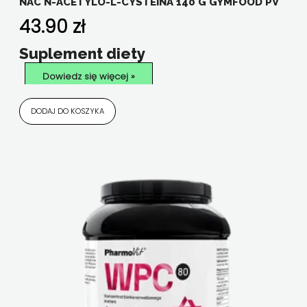
NAC N-ACETYLO-L-CYSTEINA 140 G GYMFOOD PV
43.90
zł
Suplement diety
Dowiedz się więcej »
DODAJ DO KOSZYKA