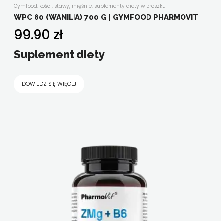
Gymfood
,
kości, stawy, mięśnie
,
suplementy diety w proszku
WPC 80 (WANILIA) 700 G | GYMFOOD PHARMOVIT
99.90
zł
Suplement diety
DOWIEDZ SIĘ WIĘCEJ