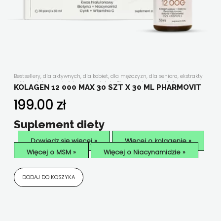
Bestsellery
,
dla aktywnych
,
dla kobiet
,
dla mężczyzn
,
dla seniora
,
ekstrakty
roślinne
,
kolageny
,
kości, stawy, mięśnie
,
Płyny
,
suplementy diety w płynie
,
KOLAGEN 12 000 MAX 30 SZT X 30 ML PHARMOVIT
układ odpornościowy
,
uroda i antyoksydacja
,
witaminy i minerały
,
Wszystkie produkty
199.00
zł
Suplement diety
Dowiedz się więcej »
Więcej o kolagenie »
Więcej o MSM »
Więcej o Niacynamidzie »
DODAJ DO KOSZYKA