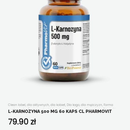
Clean label
,
dla aktywnych
,
dla kobiet
,
Dla kogo
,
dla mężczyzn
,
Forma
suplementu
,
Funkcjonalność
,
kości, stawy, mięśnie
,
Nasze linie
,
Składniki
L-KARNOZYNA 500 MG 60 KAPS CL PHARMOVIT
aktywne
,
suplementy diety w kapsułkach/tabletkach
,
układ odpornościowy
,
uroda i antyoksydacja
,
witaminy i minerały
,
Wszystkie produkty
79.90
zł