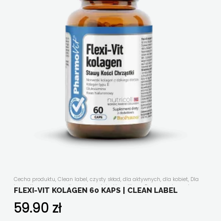
Cecha produktu
,
Clean label
,
czysty skład
,
dla aktywnych
,
dla kobiet
,
Dla
kogo
,
dla mężczyzn
,
dla seniora
,
ekstrakty roślinne
,
Forma suplementu
,
FLEXI-VIT KOLAGEN 60 KAPS | CLEAN LABEL
Funkcjonalność
,
kolageny
,
kości, stawy, mięśnie
,
Nasze linie
,
Składniki
aktywne
,
suplementy diety w kapsułkach/tabletkach
,
układ odpornościowy
,
59.90
zł
uroda i antyoksydacja
,
witaminy i minerały
,
Wszystkie produkty
,
z
dodatkiem Bioperine®