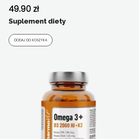
uroda i antyoksydacja
49.90
zł
Suplement diety
DODAJ DO KOSZYKA