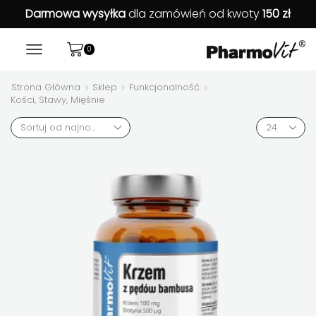
Darmowa wysyłka
dla zamówień od kwoty
150 zł
0
Strona Główna
Sklep
Funkcjonalność
Kości, Stawy, Mięśnie
Products
per
page