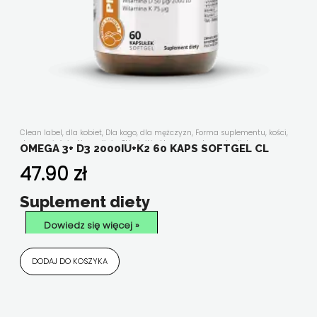
Clean label
,
dla kobiet
,
Dla kogo
,
dla mężczyzn
,
Forma suplementu
,
kości,
stawy, mięśnie
,
Nasze linie
,
Składniki aktywne
,
suplementy diety w
OMEGA 3+ D3 2000IU+K2 60 KAPS SOFTGEL CL
kapsułkach/tabletkach
,
układ odpornościowy
,
witaminy i minerały
,
Wszystkie produkty
47.90
zł
Suplement diety
Dowiedz się więcej »
DODAJ DO KOSZYKA