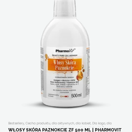
Bestsellery
,
Cecha produktu
,
dla aktywnych
,
dla kobiet
,
Dla kogo
,
dla
mężczyzn
,
dla seniora
,
ekstrakty roślinne
,
energia i witalność
,
Forma
WŁOSY SKÓRA PAZNOKCIE ZF 500 ML | PHARMOVIT