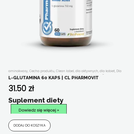
aminokwasy
,
Cecha produktu
,
Clean label
,
dla aktywnych
,
dla kobiet
,
Dla
kogo
,
dla mężczyzn
,
dla seniora
,
dla wegan
,
dla wegetarian
,
Forma
L-GLUTAMINA 60 KAPS | CL PHARMOVIT
suplementu
,
Funkcjonalność
,
kości, stawy, mięśnie
,
Nasze linie
,
Nowości
,
Składniki aktywne
,
suplementy diety w kapsułkach/tabletkach
,
układ
31.50
zł
trawienny
,
Wszystkie produkty
Suplement diety
Dowiedz się więcej »
DODAJ DO KOSZYKA