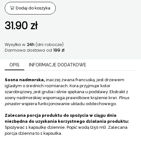
95%
Dodaj do koszyka
OPC
60
31.90
kaps
zł
CL
Pharmovit
Wysyłka w
24h
(dni robocze)
Darmowa dostawa od
199 zł
OPIS
INFORMACJE DODATKOWE
Sosna nadmorska,
inaczej zwana francuską, jest drzewem
iglastym o średnich rozmiarach. Kora przyjmuje kolor
szarobrązowy, jest gruba i silnie spękana u podstawy. Ekstrakt z
sosny nadmorskiej wspomaga prawidłowe krążenie krwi.
Pinus
pinaster
wspiera funkcjonowanie układu oddechowego.
Zalecana porcja produktu do spożycia w ciągu dnia
niezbędna do uzyskania korzystnego działania produktu:
Spożywać 1 kapsułkę dziennie. Popić wodą (250 ml). Zalecana
porcja dzienna to 1 kapsułka.