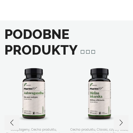
PODOBNE
PRODUKTY
adaptogeny
,
Cecha produktu
,
Cecha produktu
,
Classic
,
czysty skład
,