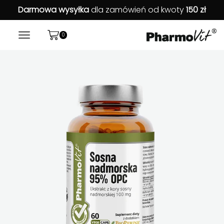
Darmowa wysyłka
dla zamówień od kwoty
150 zł
0