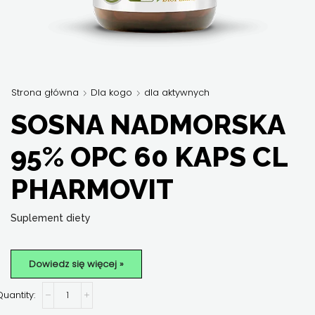
Strona główna
Dla kogo
dla aktywnych
SOSNA NADMORSKA
95% OPC 60 KAPS CL
PHARMOVIT
Suplement diety
Dowiedz się więcej »
ilość
Sosna
nadmorska