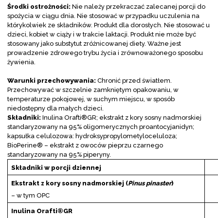
Środki ostrożności:
Nie należy przekraczać zalecanej porcji do
spożycia w ciągu dnia. Nie stosować w przypadku uczulenia na
którykolwiek ze składników. Produkt dla dorosłych. Nie stosować u
dzieci,
kobiet w ciąży i w trakcie laktacji. Produkt nie może być
stosowany jako substytut zróżnicowanej diety. Ważne jest
prowadzenie zdrowego trybu życia i zrównoważonego sposobu
żywienia.
Warunki przechowywania:
Chronić przed światłem.
Przechowywać w szczelnie zamkniętym opakowaniu, w
temperaturze pokojowej, w suchym miejscu, w sposób
niedostępny dla małych dzieci.
Składniki:
Inulina Orafti®GR; ekstrakt z kory sosny nadmorskiej
standaryzowany na 95% oligomerycznych proantocyjanidyn;
kapsułka celulozowa: hydroksypropylometyloceluloza;
BioPerine® – ekstrakt z owoców pieprzu czarnego
standaryzowany na 95% piperyny.
Składniki w porcji dziennej
Ekstrakt z kory sosny nadmorskiej (
Pinus pinaster
)
– w tym OPC
Inulina Orafti®GR