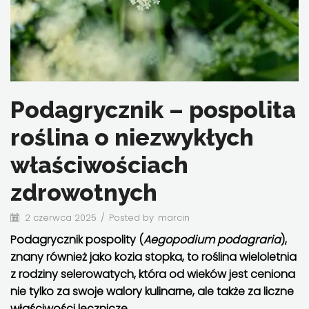
Podagrycznik – pospolita
roślina o niezwykłych
właściwościach
zdrowotnych
2 czerwca 2025
/
Posted by
marcin
Podagrycznik pospolity (
Aegopodium podagraria
),
znany również jako kozia stopka, to roślina wieloletnia
z rodziny selerowatych, która od wieków jest ceniona
nie tylko za swoje walory kulinarne, ale także za liczne
właściwości lecznicze.