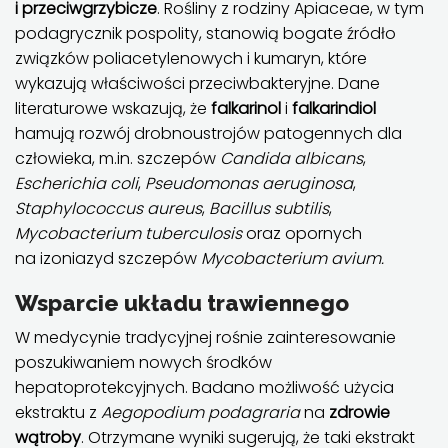
i przeciwgrzybicze
. Rośliny z rodziny Apiaceae, w tym
podagrycznik pospolity, stanowią bogate źródło
związków poliacetylenowych i kumaryn, które
wykazują właściwości przeciwbakteryjne. Dane
literaturowe wskazują, że
falkarinol
i
falkarindiol
hamują rozwój drobnoustrojów patogennych dla
człowieka, m.in. szczepów
Candida albicans
,
Escherichia coli
,
Pseudomonas aeruginosa
,
Staphylococcus aureus
,
Bacillus subtilis
,
Mycobacterium tuberculosis
oraz opornych
na izoniazyd szczepów
Mycobacterium avium.
Wsparcie układu trawiennego
W medycynie tradycyjnej rośnie zainteresowanie
poszukiwaniem nowych środków
hepatoprotekcyjnych. Badano możliwość użycia
ekstraktu z
Aegopodium podagraria
na
zdrowie
wątroby
. Otrzymane wyniki sugerują, że taki ekstrakt