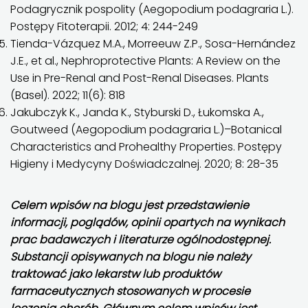
Podagrycznik pospolity (Aegopodium podagraria L.).
Postępy Fitoterapii. 2012; 4: 244-249
Tienda-Vázquez M.A., Morreeuw Z.P., Sosa-Hernández
J.E., et al., Nephroprotective Plants: A Review on the
Use in Pre-Renal and Post-Renal Diseases. Plants
(Basel). 2022; 11(6): 818
Jakubczyk K., Janda K., Styburski D., Łukomska A.,
Goutweed (Aegopodium podagraria L.)–Botanical
Characteristics and Prohealthy Properties. Postępy
Higieny i Medycyny Doświadczalnej. 2020; 8: 28-35
Celem wpisów na blogu jest przedstawienie
informacji, poglądów, opinii opartych na wynikach
prac badawczych i literaturze ogólnodostępnej.
Substancji opisywanych na blogu nie należy
traktować jako lekarstw lub produktów
farmaceutycznych stosowanych w procesie