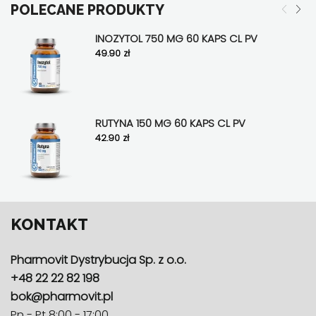
POLECANE PRODUKTY
INOZYTOL 750 MG 60 KAPS CL PV
49.90
zł
RUTYNA 150 MG 60 KAPS CL PV
42.90
zł
KONTAKT
Pharmovit Dystrybucja Sp. z o.o.
+48 22 22 82 198
bok@pharmovit.pl
Pn - Pt 8:00 - 17:00