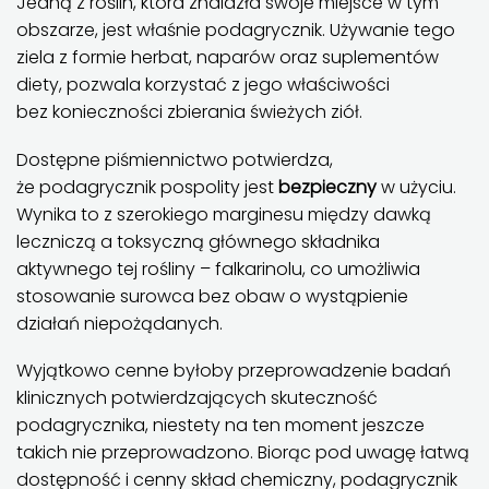
Jedną z roślin, która znalazła swoje miejsce w tym
obszarze, jest właśnie podagrycznik. Używanie tego
ziela z formie herbat, naparów oraz suplementów
diety, pozwala korzystać z jego właściwości
bez konieczności zbierania świeżych ziół.
Dostępne piśmiennictwo potwierdza,
że podagrycznik pospolity jest
bezpieczny
w użyciu.
Wynika to z szerokiego marginesu między dawką
leczniczą a toksyczną głównego składnika
aktywnego tej rośliny – falkarinolu, co umożliwia
stosowanie surowca bez obaw o wystąpienie
działań niepożądanych.
Wyjątkowo cenne byłoby przeprowadzenie badań
klinicznych potwierdzających skuteczność
podagrycznika, niestety na ten moment jeszcze
takich nie przeprowadzono. Biorąc pod uwagę łatwą
dostępność i cenny skład chemiczny, podagrycznik