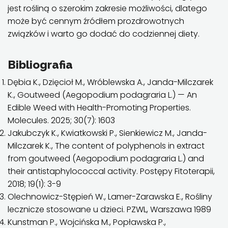
jest rośliną o szerokim zakresie możliwości, dlatego
może być cennym źródłem prozdrowotnych
związków i warto go dodać do codziennej diety.
Bibliografia
Dębia K., Dzięcioł M., Wróblewska A., Janda-Milczarek
K., Goutweed (Aegopodium podagraria L.) — An
Edible Weed with Health-Promoting Properties.
Molecules. 2025; 30(7): 1603
Jakubczyk K., Kwiatkowski P., Sienkiewicz M., Janda-
Milczarek K., The content of polyphenols in extract
from goutweed (Aegopodium podagraria L.) and
their antistaphylococcal activity. Postępy Fitoterapii,
2018; 19(1): 3-9
Olechnowicz-Stępień W., Lamer-Zarawska E., Rośliny
lecznicze stosowane u dzieci. PZWL, Warszawa 1989
Kunstman P., Wojcińska M., Popławska P.,