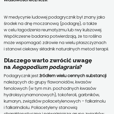
W medycynie ludowej podagrycznik był znany jako
środek na dnę moczanową (podagrę), a także
w celu łagodzenia reumatyzmu lub rwy kulszowej.
Współczesne badania potwierdzają, że ta roślina
może wspomagać zdrowie na wielu płaszczyznach
i stanowi ciekawy składnik naturalnych metod terapii.
Dlaczego warto zwrócić uwagę
na
Aegopodium podagraria
?
Podagrycznik jest
źródłem wielu cennych substancji
należących do grupy flawonoidów, kwasów
fenolowych (w tym m.in. pochodnych kwasów
hydroksycynamonowych), tokoferoli, garbników,
kumaryn, związków poliacetylenowych – falkarinolu
i falkarindiolu. Poliacetyleny stanowią
charakterystyczną i najważniejszą grupę związków