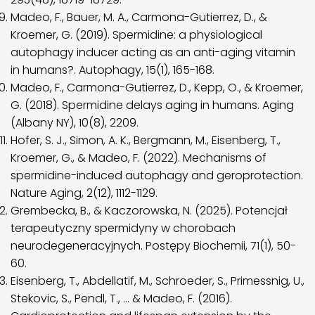
Madeo, F., Bauer, M. A., Carmona-Gutierrez, D., &
Kroemer, G. (2019). Spermidine: a physiological
autophagy inducer acting as an anti-aging vitamin
in humans?. Autophagy, 15(1), 165-168.
Madeo, F., Carmona-Gutierrez, D., Kepp, O., & Kroemer,
G. (2018). Spermidine delays aging in humans. Aging
(Albany NY), 10(8), 2209.
Hofer, S. J., Simon, A. K., Bergmann, M., Eisenberg, T.,
Kroemer, G., & Madeo, F. (2022). Mechanisms of
spermidine-induced autophagy and geroprotection.
Nature Aging, 2(12), 1112-1129.
Grembecka, B., & Kaczorowska, N. (2025). Potencjał
terapeutyczny spermidyny w chorobach
neurodegeneracyjnych. Postępy Biochemii, 71(1), 50-
60.
Eisenberg, T., Abdellatif, M., Schroeder, S., Primessnig, U.,
Stekovic, S., Pendl, T., … & Madeo, F. (2016).