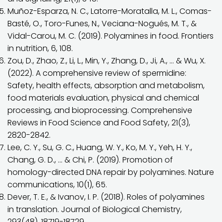
Muñoz-Esparza, N. C., Latorre-Moratalla, M. L., Comas-
Basté, O., Toro-Funes, N., Veciana-Nogués, M. T., &
Vidal-Carou, M. C. (2019). Polyamines in food. Frontiers
in nutrition, 6, 108.
Zou, D., Zhao, Z., Li, L., Min, Y., Zhang, D., Ji, A., … & Wu, X.
(2022). A comprehensive review of spermidine:
Safety, health effects, absorption and metabolism,
food materials evaluation, physical and chemical
processing, and bioprocessing. Comprehensive
Reviews in Food Science and Food Safety, 21(3),
2820-2842.
Lee, C. Y., Su, G. C., Huang, W. Y., Ko, M. Y., Yeh, H. Y.,
Chang, G. D., … & Chi, P. (2019). Promotion of
homology-directed DNA repair by polyamines. Nature
communications, 10(1), 65.
Dever, T. E., & Ivanov, I. P. (2018). Roles of polyamines
in translation. Journal of Biological Chemistry,
293(48), 18719-18729.