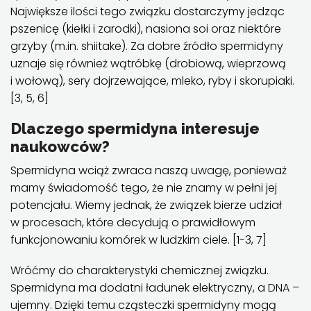
Największe ilości tego związku dostarczymy jedząc
pszenicę (kiełki i zarodki), nasiona soi oraz niektóre
grzyby (m.in. shiitake). Za dobre źródło spermidyny
uznaje się również wątróbkę (drobiową, wieprzową
i wołową), sery dojrzewające, mleko, ryby i skorupiaki.
[3, 5, 6]
Dlaczego spermidyna interesuje
naukowców?
Spermidyna wciąż zwraca naszą uwagę, ponieważ
mamy świadomość tego, że nie znamy w pełni jej
potencjału. Wiemy jednak, że związek bierze udział
w procesach, które decydują o prawidłowym
funkcjonowaniu komórek w ludzkim ciele. [1-3, 7]
Wróćmy do charakterystyki chemicznej związku.
Spermidyna ma dodatni ładunek elektryczny, a DNA –
ujemny. Dzięki temu cząsteczki spermidyny mogą