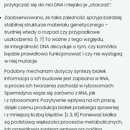
przyłączać się do nici DNA i niejako je „otaczać”.
Zaobserwowano, że taka zależność sprzyja bardziej
stabilnej strukturze materiału genetycznego –
trudniej wtedy o rozpad czy przypadkowe
uszkodzenia. [1, 7] To ważne z tego względu,
że integralność DNA decyduje o tym, czy komórka
będzie prawidłowo funkcjonować i czy nie wystąpią
w niej mutacje.
Podobny mechanizm dotyczy syntezy białek.
Informacja o ich budowie jest zapisana w RNA,
a proces ich tworzenia zachodzi w rybosomach.
Spermidyna wiąże się zarówno z RNA, jak
i z rybosomami. Pozytywnie wpływa na ich pracę,
dzięki czemu produkcja białek przebiega sprawniej
i z mniejszą liczbą błędów. [1, 3, 8] Ponieważ białka
są podstawą większości procesów metabolicznych,
ich prawidłowa synteza wpływa na ogólną