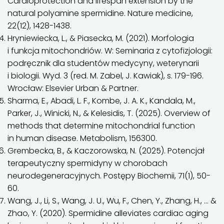
Cardioprotection and lifespan extension by the
natural polyamine spermidine. Nature medicine,
22(12), 1428-1438.
Hryniewiecka, L., & Piasecka, M. (2021). Morfologia
i funkcja mitochondriów. W: Seminaria z cytofizjologii:
podręcznik dla studentów medycyny, weterynarii
i biologii. Wyd. 3 (red. M. Zabel, J. Kawiak), s. 179-196.
Wrocław: Elsevier Urban & Partner.
Sharma, E., Abadi, L. F., Kombe, J. A. K., Kandala, M.,
Parker, J., Winicki, N., & Kelesidis, T. (2025). Overview of
methods that determine mitochondrial function
in human disease. Metabolism, 156300.
Grembecka, B., & Kaczorowska, N. (2025). Potencjał
terapeutyczny spermidyny w chorobach
neurodegeneracyjnych. Postępy Biochemii, 71(1), 50-
60.
Wang, J., Li, S., Wang, J. U., Wu, F., Chen, Y., Zhang, H., … &
Zhao, Y. (2020). Spermidine alleviates cardiac aging