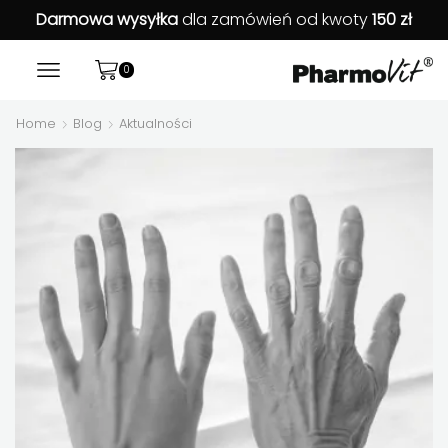
Darmowa wysyłka
dla zamówień od kwoty
150 zł
0
Home
Blog
Aktualności