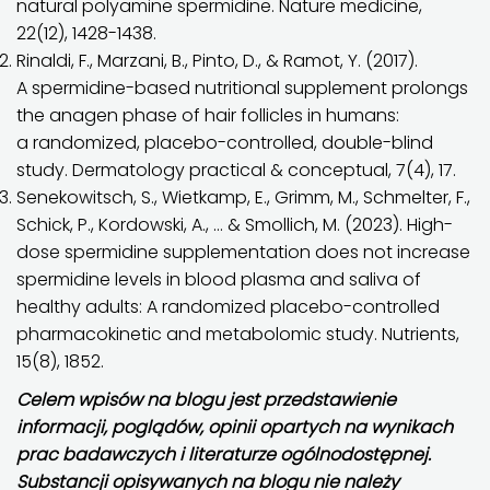
natural polyamine spermidine. Nature medicine,
22(12), 1428-1438.
Rinaldi, F., Marzani, B., Pinto, D., & Ramot, Y. (2017).
A spermidine-based nutritional supplement prolongs
the anagen phase of hair follicles in humans:
a randomized, placebo-controlled, double-blind
study. Dermatology practical & conceptual, 7(4), 17.
Senekowitsch, S., Wietkamp, E., Grimm, M., Schmelter, F.,
Schick, P., Kordowski, A., … & Smollich, M. (2023). High-
dose spermidine supplementation does not increase
spermidine levels in blood plasma and saliva of
healthy adults: A randomized placebo-controlled
pharmacokinetic and metabolomic study. Nutrients,
15(8), 1852.
Celem wpisów na blogu jest przedstawienie
informacji, poglądów, opinii opartych na wynikach
prac badawczych i literaturze ogólnodostępnej.
Substancji opisywanych na blogu nie należy