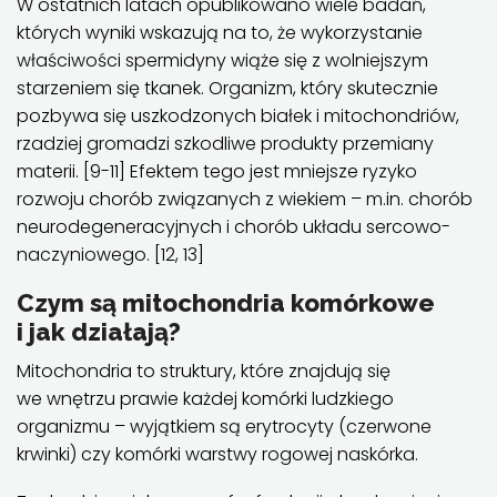
W ostatnich latach opublikowano wiele badań,
których wyniki wskazują na to, że wykorzystanie
właściwości spermidyny wiąże się z wolniejszym
starzeniem się tkanek. Organizm, który skutecznie
pozbywa się uszkodzonych białek i mitochondriów,
rzadziej gromadzi szkodliwe produkty przemiany
materii. [9-11] Efektem tego jest mniejsze ryzyko
rozwoju chorób związanych z wiekiem – m.in. chorób
neurodegeneracyjnych i chorób układu sercowo-
naczyniowego. [12, 13]
Czym są mitochondria komórkowe
i jak działają?
Mitochondria to struktury, które znajdują się
we wnętrzu prawie każdej komórki ludzkiego
organizmu – wyjątkiem są erytrocyty (czerwone
krwinki) czy komórki warstwy rogowej naskórka.