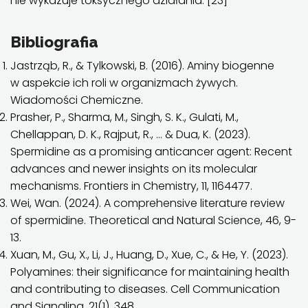
nie wykazuje toksycznego działania. [23]
Bibliografia
Jastrząb, R., & Tylkowski, B. (2016). Aminy biogenne
w aspekcie ich roli w organizmach żywych.
Wiadomości Chemiczne.
Prasher, P., Sharma, M., Singh, S. K., Gulati, M.,
Chellappan, D. K., Rajput, R., … & Dua, K. (2023).
Spermidine as a promising anticancer agent: Recent
advances and newer insights on its molecular
mechanisms. Frontiers in Chemistry, 11, 1164477.
Wei, Wan. (2024). A comprehensive literature review
of spermidine. Theoretical and Natural Science, 46, 9-
13.
Xuan, M., Gu, X., Li, J., Huang, D., Xue, C., & He, Y. (2023).
Polyamines: their significance for maintaining health
and contributing to diseases. Cell Communication
and Signaling, 21(1), 348.