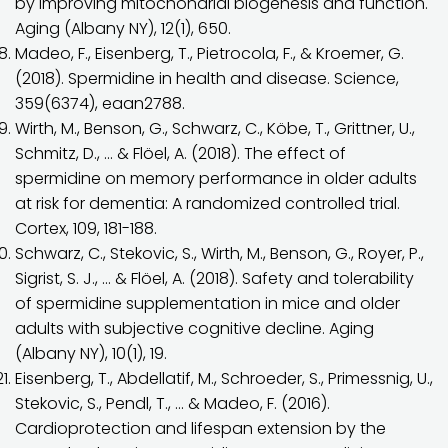
by improving mitochondrial biogenesis and function.
Aging (Albany NY), 12(1), 650.
Madeo, F., Eisenberg, T., Pietrocola, F., & Kroemer, G.
(2018). Spermidine in health and disease. Science,
359(6374), eaan2788.
Wirth, M., Benson, G., Schwarz, C., Köbe, T., Grittner, U.,
Schmitz, D., … & Flöel, A. (2018). The effect of
spermidine on memory performance in older adults
at risk for dementia: A randomized controlled trial.
Cortex, 109, 181-188.
Schwarz, C., Stekovic, S., Wirth, M., Benson, G., Royer, P.,
Sigrist, S. J., … & Flöel, A. (2018). Safety and tolerability
of spermidine supplementation in mice and older
adults with subjective cognitive decline. Aging
(Albany NY), 10(1), 19.
Eisenberg, T., Abdellatif, M., Schroeder, S., Primessnig, U.,
Stekovic, S., Pendl, T., … & Madeo, F. (2016).
Cardioprotection and lifespan extension by the